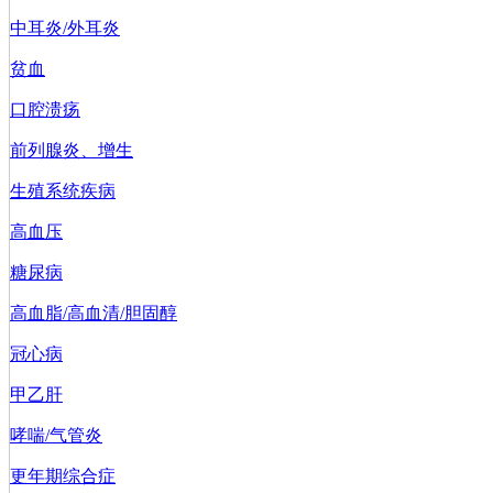
中耳炎/外耳炎
贫血
口腔溃疡
前列腺炎、增生
生殖系统疾病
高血压
糖尿病
高血脂/高血清/胆固醇
冠心病
甲乙肝
哮喘/气管炎
更年期综合症