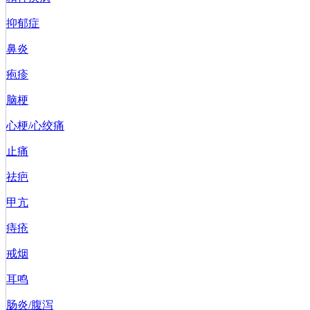
抑郁症
鼻炎
疱疹
脑梗
心梗/心绞痛
止痛
祛疤
甲亢
痔疮
戒烟
耳鸣
肠炎/腹泻