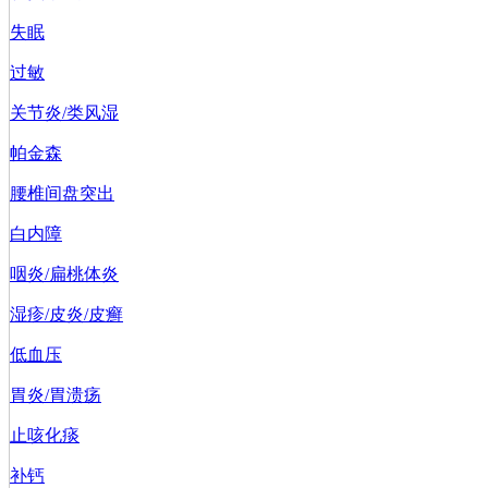
失眠
过敏
关节炎/类风湿
帕金森
腰椎间盘突出
白内障
咽炎/扁桃体炎
湿疹/皮炎/皮癣
低血压
胃炎/胃溃疡
止咳化痰
补钙