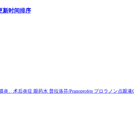
炎症 眼药水 普拉洛芬/Pranoprofen プロラノン点眼液0.1