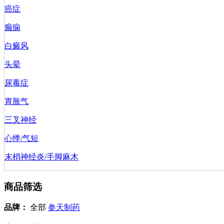
癌症
癫痫
白癜风
头晕
尿毒症
胃胀气
三叉神经
心悸/气短
末梢神经炎/手脚麻木
商品筛选
品牌：
全部
参天制药