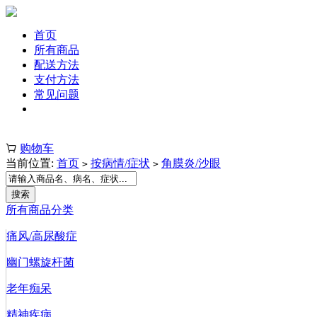
首页
所有商品
配送方法
支付方法
常见问题
注册 | 登录
购物车
当前位置:
首页
按病情/症状
角膜炎/沙眼
>
>
所有商品分类
痛风/高尿酸症
幽门螺旋杆菌
老年痴呆
精神疾病