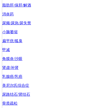
脂肪肝/保肝/解酒
消炎药
尿频/尿急/尿失禁
小脑萎缩
扁平疣/狐臭
甲减
角膜炎/沙眼
肾虚/补肾
乳腺癌/乳癌
美尼尔氏综合症
尿路结石/肾结石
骨质疏松