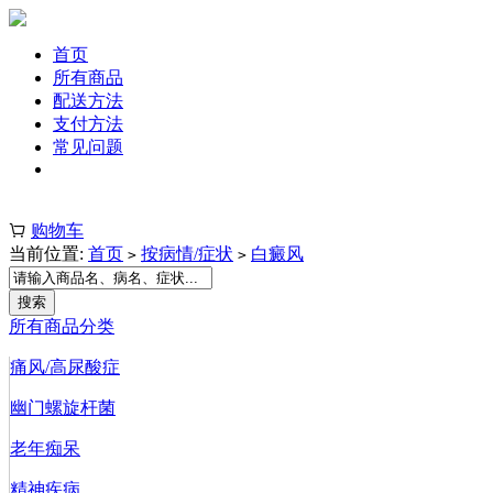
首页
所有商品
配送方法
支付方法
常见问题
注册 | 登录
购物车
当前位置:
首页
按病情/症状
白癜风
>
>
所有商品分类
痛风/高尿酸症
幽门螺旋杆菌
老年痴呆
精神疾病