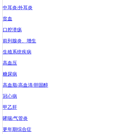
中耳炎/外耳炎
贫血
口腔溃疡
前列腺炎、增生
生殖系统疾病
高血压
糖尿病
高血脂/高血清/胆固醇
冠心病
甲乙肝
哮喘/气管炎
更年期综合症