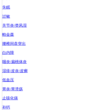
失眠
过敏
关节炎/类风湿
帕金森
腰椎间盘突出
白内障
咽炎/扁桃体炎
湿疹/皮炎/皮癣
低血压
胃炎/胃溃疡
止咳化痰
补钙