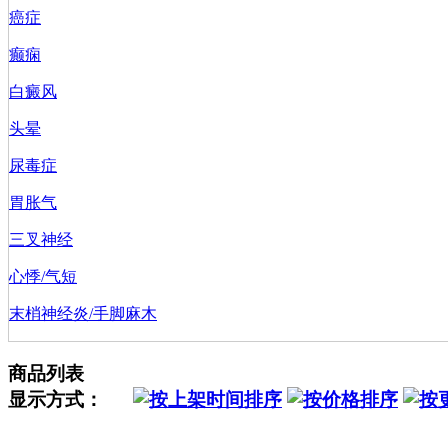
癌症
癫痫
白癜风
头晕
尿毒症
胃胀气
三叉神经
心悸/气短
末梢神经炎/手脚麻木
商品列表
显示方式：