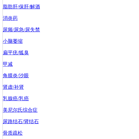
脂肪肝/保肝/解酒
消炎药
尿频/尿急/尿失禁
小脑萎缩
扁平疣/狐臭
甲减
角膜炎/沙眼
肾虚/补肾
乳腺癌/乳癌
美尼尔氏综合症
尿路结石/肾结石
骨质疏松