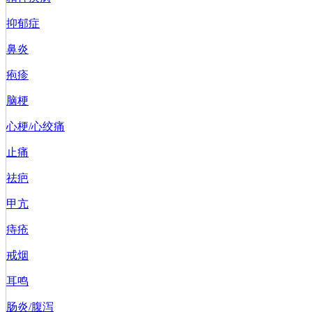
抑郁症
鼻炎
疱疹
脑梗
心梗/心绞痛
止痛
祛疤
甲亢
痔疮
戒烟
耳鸣
肠炎/腹泻