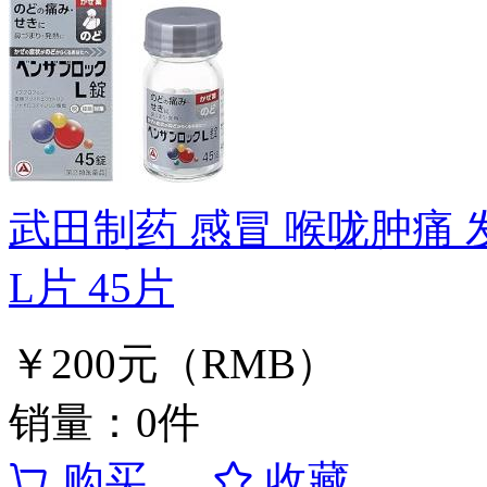
武田制药 感冒 喉咙肿痛 
L片 45片
￥200元（RMB）
销量：0件
购买
收藏