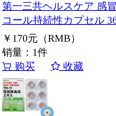
第一三共ヘルスケア 感冒 
コール持続性カプセル 3
￥170元（RMB）
销量：1件
购买
收藏