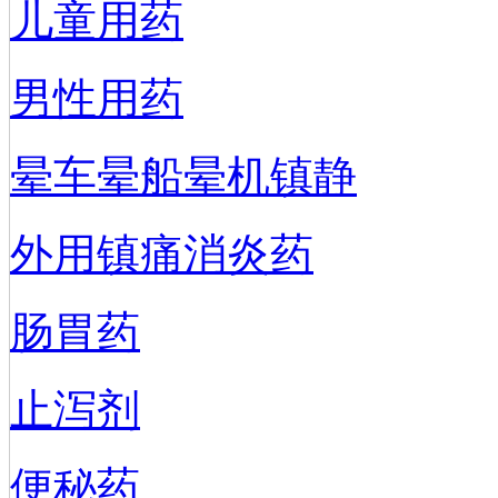
儿童用药
男性用药
晕车晕船晕机镇静
外用镇痛消炎药
肠胃药
止泻剂
便秘药