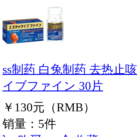
ss制药 白兔制药 去热止
イブファイン 30片
￥130元（RMB）
销量：5件