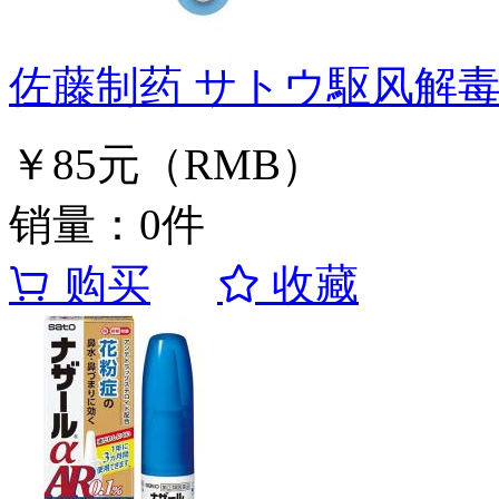
佐藤制药 サトウ駆风解毒
￥85元（RMB）
销量：0件
购买
收藏