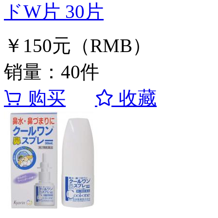
ドW片 30片
￥150元（RMB）
销量：40件
购买
收藏