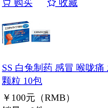
购买
收藏
SS 白兔制药 感冒 喉咙
颗粒 10包
￥100元（RMB）