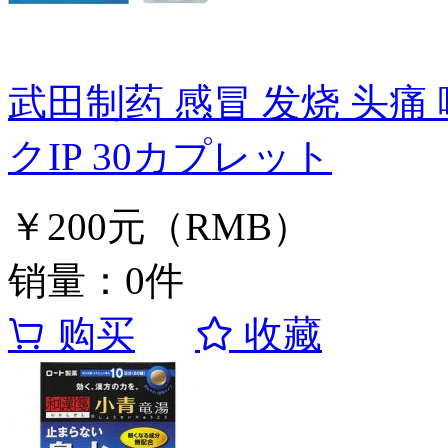
武田制药 感冒 发烧 头痛
クIP 30カプレット
￥200元（RMB）
销量：0件
购买
收藏