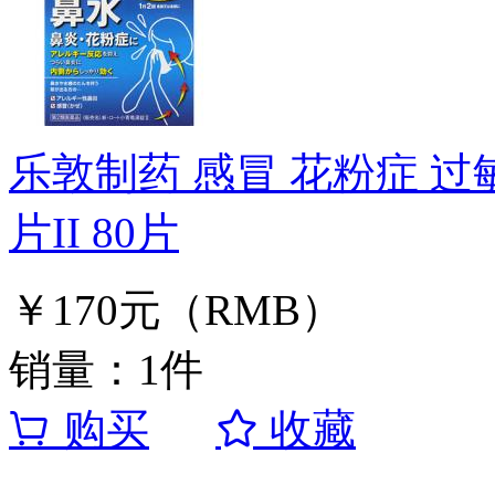
乐敦制药 感冒 花粉症 过
片II 80片
￥170元（RMB）
销量：1件
购买
收藏