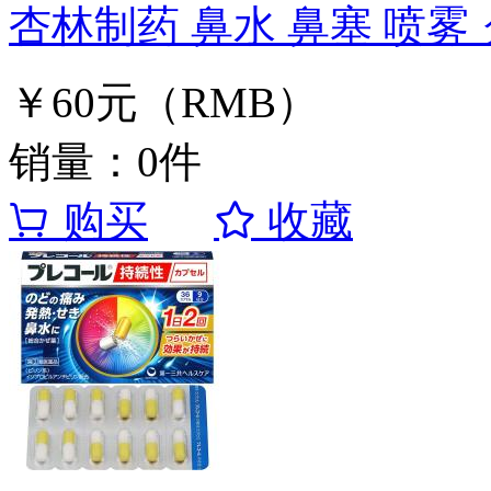
杏林制药 鼻水 鼻塞 喷雾
￥60元（RMB）
销量：0件
购买
收藏