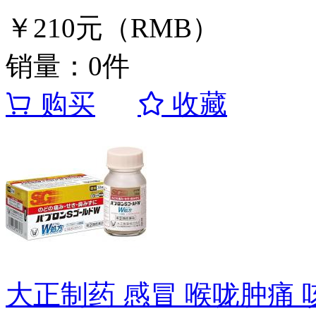
￥210元（RMB）
销量：0件
购买
收藏
大正制药 感冒 喉咙肿痛 