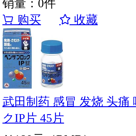
销量：0件
购买
收藏
武田制药 感冒 发烧 头痛
クIP片 45片