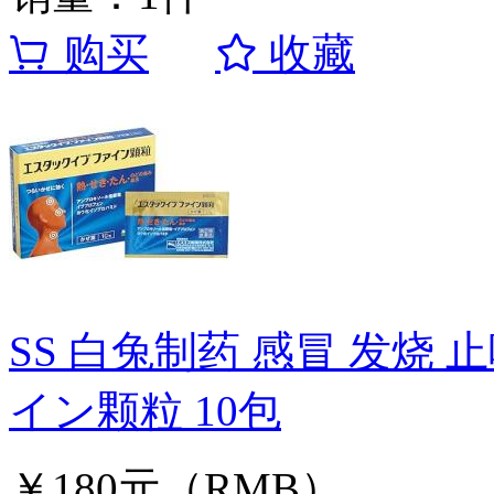
购买
收藏
SS 白兔制药 感冒 发烧
イン颗粒 10包
￥180元（RMB）