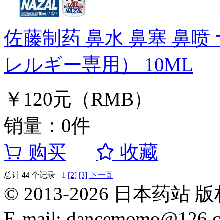
佐藤制药 鼻水 鼻塞 鼻喷
レルギー専用） 10ML
￥120元（RMB）
销量：0件
购买
收藏
总计
44
个记录
1
[2]
[3]
下一页
© 2013-2026 日本
E-mail: dancemomo@126.