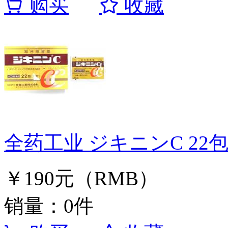
购买
收藏
全药工业 ジキニンC 22包
￥190元（RMB）
销量：0件