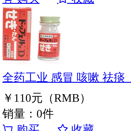
全药工业 感冒 咳嗽 祛痰
￥110元（RMB）
销量：0件
购买
收藏