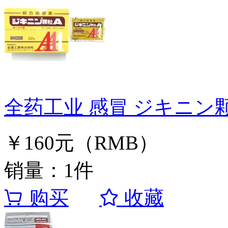
全药工业 感冒 ジキニン颗
￥160元（RMB）
销量：1件
购买
收藏