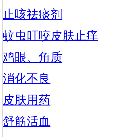
止咳祛痰剂
蚊虫叮咬皮肤止痒
鸡眼、角质
消化不良
皮肤用药
舒筋活血