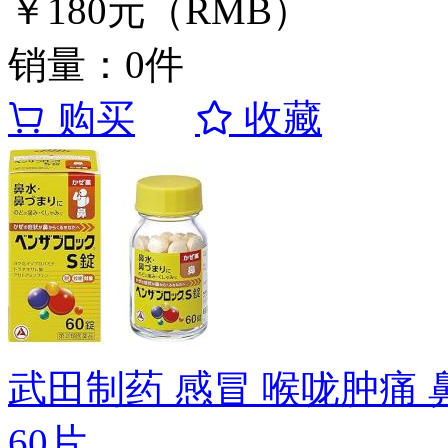
￥180元（RMB）
销量：0件
购买
收藏
武田制药 感冒 喉咙肿痛 
60片