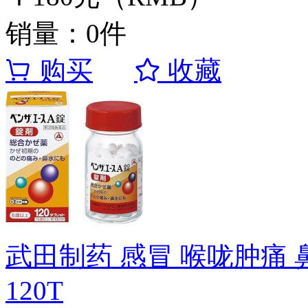
销量：0件
购买
收藏
武田制药 感冒 喉咙肿痛 
120T