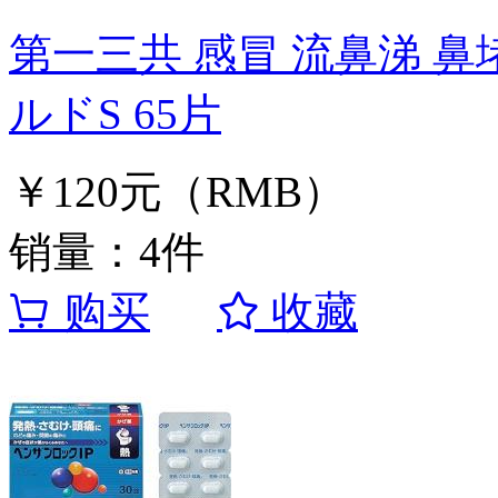
第一三共 感冒 流鼻涕 鼻
ルドS 65片
￥120元（RMB）
销量：4件
购买
收藏