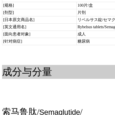
[规格]
100片/盒
[剂型]
片剂
[日本原文商品名]
リベルサス錠/セマ
[英文通用名]
Rybelsus tablets/Semag
[面向患者对象]
成人
[针对病症]
糖尿病
成分与分量
索马鲁肽/
/
Semaglutide