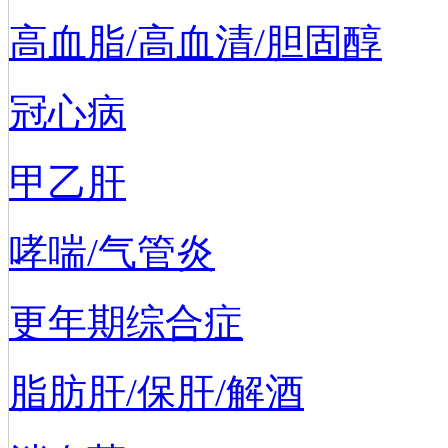
高血脂/高血清/胆固醇
冠心病
甲乙肝
哮喘/气管炎
更年期综合症
脂肪肝/保肝/解酒