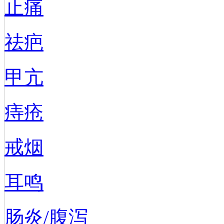
止痛
祛疤
甲亢
痔疮
戒烟
耳鸣
肠炎/腹泻