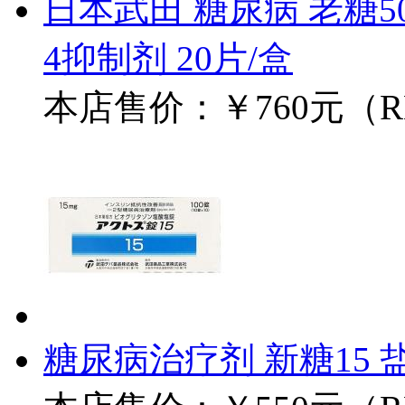
日本武田 糖尿病 老糖50
4抑制剂 20片/盒
本店售价：
￥760元（
糖尿病治疗剂 新糖15 盐