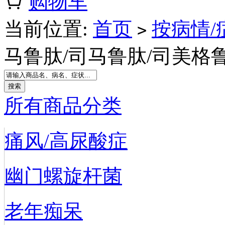
购物车
当前位置:
首页
按病情/
>
马鲁肽/司马鲁肽/司美格鲁肽
所有商品分类
痛风/高尿酸症
幽门螺旋杆菌
老年痴呆