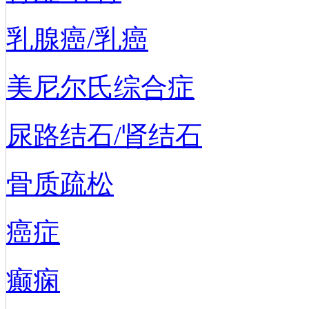
乳腺癌/乳癌
美尼尔氏综合症
尿路结石/肾结石
骨质疏松
癌症
癫痫