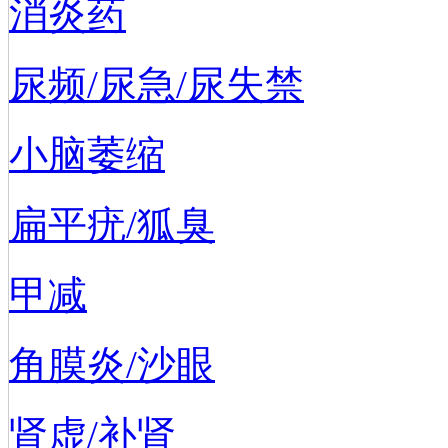
消炎药
尿频/尿急/尿失禁
小脑萎缩
扁平疣/狐臭
甲减
角膜炎/沙眼
肾虚/补肾