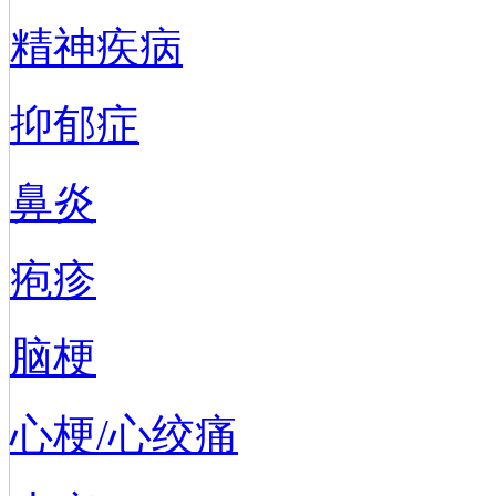
精神疾病
抑郁症
鼻炎
疱疹
脑梗
心梗/心绞痛