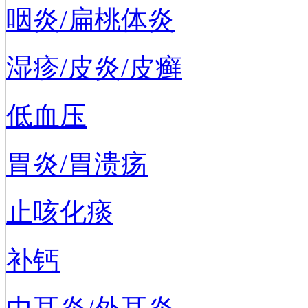
咽炎/扁桃体炎
湿疹/皮炎/皮癣
低血压
胃炎/胃溃疡
止咳化痰
补钙