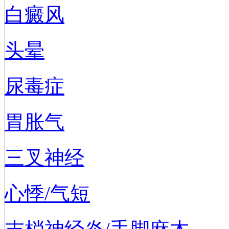
白癜风
头晕
尿毒症
胃胀气
三叉神经
心悸/气短