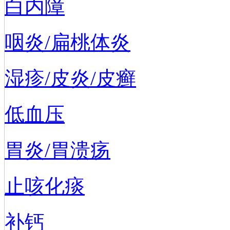
白内障
咽炎/扁桃体炎
湿疹/皮炎/皮癣
低血压
胃炎/胃溃疡
止咳化痰
补钙