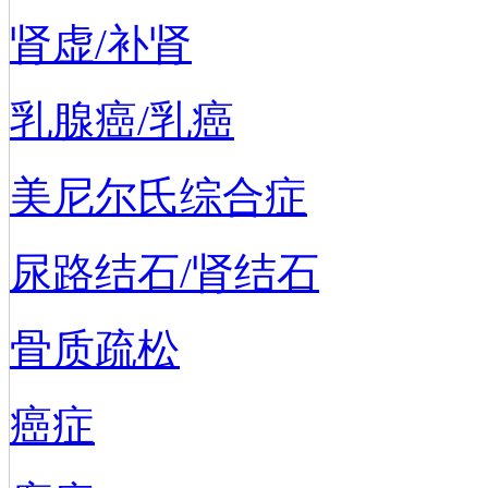
肾虚/补肾
乳腺癌/乳癌
美尼尔氏综合症
尿路结石/肾结石
骨质疏松
癌症