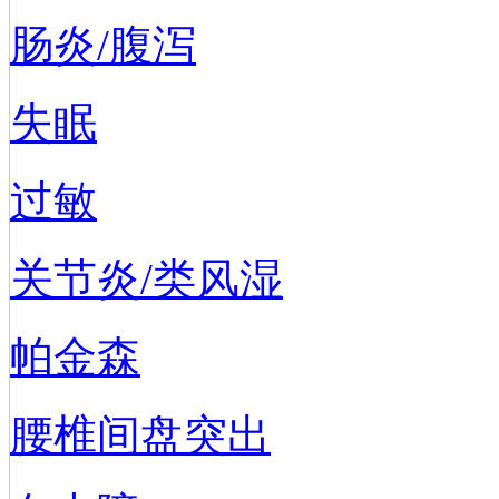
肠炎/腹泻
失眠
过敏
关节炎/类风湿
帕金森
腰椎间盘突出