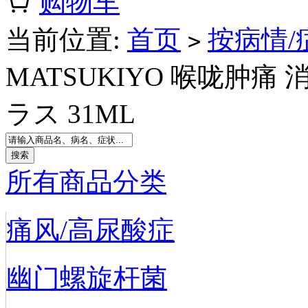
购物车
当前位置:
首页
按病情/
>
MATSUKIYO 喉咙肿痛
ラス 31ML
所有商品分类
痛风/高尿酸症
幽门螺旋杆菌