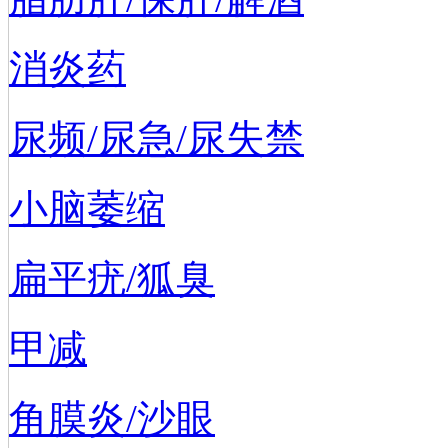
消炎药
尿频/尿急/尿失禁
小脑萎缩
扁平疣/狐臭
甲减
角膜炎/沙眼