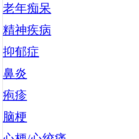
老年痴呆
精神疾病
抑郁症
鼻炎
疱疹
脑梗
心梗/心绞痛