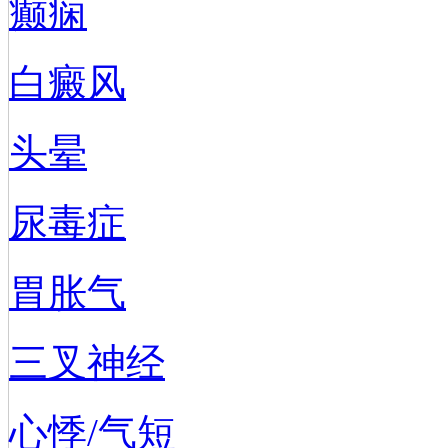
癫痫
白癜风
头晕
尿毒症
胃胀气
三叉神经
心悸/气短