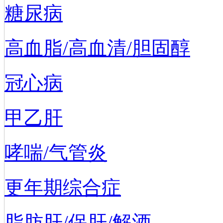
糖尿病
高血脂/高血清/胆固醇
冠心病
甲乙肝
哮喘/气管炎
更年期综合症
脂肪肝/保肝/解酒