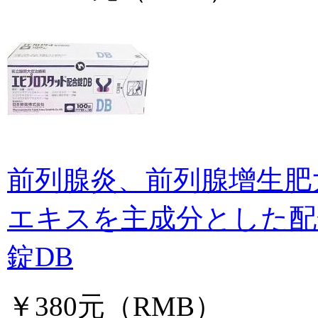
前列腺炎、前列腺增生肥大 Herb
エキスを主成分とした配
錠DB
￥380元（RMB）