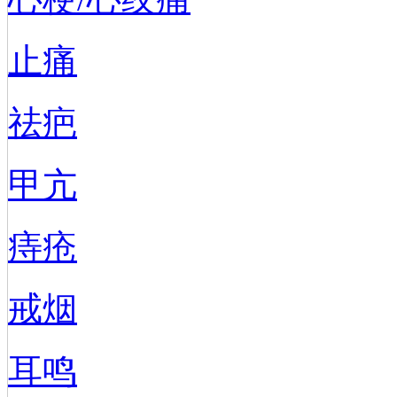
止痛
祛疤
甲亢
痔疮
戒烟
耳鸣